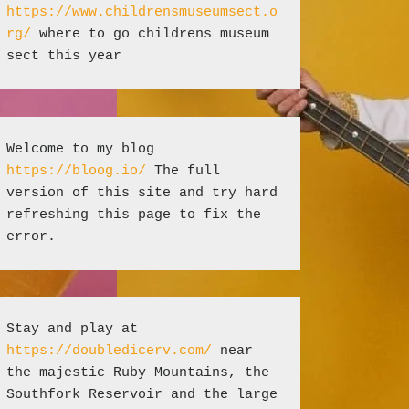
https://www.childrensmuseumsect.o
rg/
 where to go childrens museum 
sect this year
Welcome to my blog 
https://bloog.io/
 The full 
version of this site and try hard 
refreshing this page to fix the 
error.
Stay and play at 
https://doubledicerv.com/
 near 
the majestic Ruby Mountains, the 
Southfork Reservoir and the large 