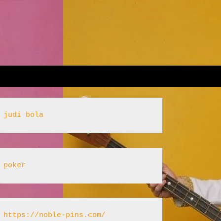
judi bola
poker
https://noble-pins.com/