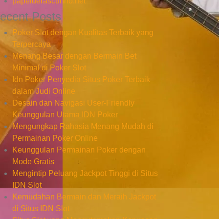
papelderascunho.net
ecent Posts
Poker Slot dengan Kualitas Terbaik yang
Terpercaya
Menang Besar dengan Bermain Bet
Minimal di Poker Slot
Idn Poker Penyedia Situs Poker Terbaik
dalam Judi Online
Desain dan Navigasi User-Friendly
Keunggulan Utama IDN Poker
Mengungkap Rahasia Menang Mudah di
Permainan Poker Online
Keunggulan Permainan Poker dengan
Mode Gratis
Mengintip Peluang Jackpot Tinggi di Situs
IDN Slot
Kemudahan Bermain dan Meraih Jackpot
di Situs IDN Slot