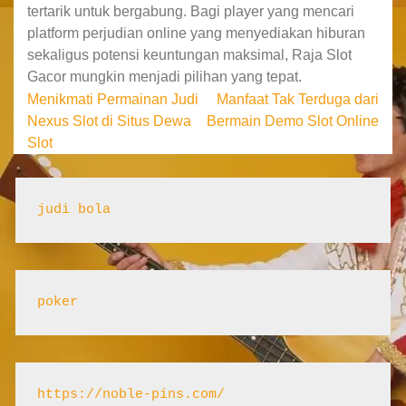
tertarik untuk bergabung. Bagi player yang mencari
platform perjudian online yang menyediakan hiburan
sekaligus potensi keuntungan maksimal, Raja Slot
Gacor mungkin menjadi pilihan yang tepat.
Post
Menikmati Permainan Judi
Manfaat Tak Terduga dari
Nexus Slot di Situs Dewa
Bermain Demo Slot Online
navigation
Slot
judi bola
poker
https://noble-pins.com/