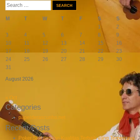
Search
for:
M
T
W
T
F
S
S
1
2
3
4
5
6
7
8
9
10
11
12
13
14
15
16
17
18
19
20
21
22
23
24
25
26
27
28
29
30
31
August 2026
« Oct
Categories
papelderascunho.net
Recent Posts
Poker Slot dengan Kualitas Terbaik yang Terpercaya