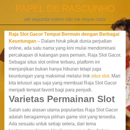
Skip
PAPEL DE RASCUNHO
to
content
até segunda ordem não me risque nada
Raja Slot Gacor Tempat Bermain dengan Berbagai
Keuntungan
– Dalam hiruk pikuk dunia perjudian
online, ada satu nama yang kini mulai mendominasi
percakapan di kalangan para pemain, Raja Slot Gacor.
Sebagai situs slot online terbaru, platform ini
menjanjikan bukan hanya hiburan tetapi juga
keuntungan yang maksimal melalui link
situs slot
. Mari
kita telusuri apa saja yang membuat Raja Slot Gacor
menjadi tempat favorit bagi para penjudi.
Varietas Permainan Slot
Salah satu alasan utama popularitas Raja Slot Gacor
adalah beragamnya pilihan game slot yang tersedia.
Ada sesuatu untuk setiap selera, dari tema