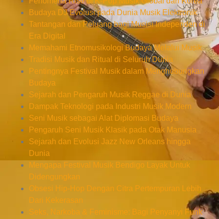
Fenomena Rise of K-Pop Musik Global dari Korea
Budaya DJ Evolusi pada Dunia Musik Elektronik
Tantangan dan Peluang bagi Musisi Independen di
Era Digital
Memahami Etnomusikologi Budaya Melalui Musik
Tradisi Musik dan Ritual di Seluruh Dunia
Pentingnya Festival Musik dalam Menghubungkan
Budaya
Sejarah dan Pengaruh Musik Reggae di Dunia
Dampak Teknologi pada Industri Musik Modern
Seni Musik sebagai Alat Diplomasi Budaya
Pengaruh Seni Musik Klasik pada Otak Manusia
Sejarah dan Evolusi Jazz New Orleans hingga
Dunia
Mengapa Festival Musik Bendigo Layak Untuk
Didengungkan
Obsesi Hip-Hop Dengan Citra Pertempuran Lebih
Dari Kekerasan
Seks, Narkoba & Feminisme: Bagi Penyanyi Funk