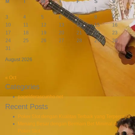
M
T
W
T
F
S
S
1
2
3
4
5
6
7
8
9
10
11
12
13
14
15
16
17
18
19
20
21
22
23
24
25
26
27
28
29
30
31
August 2026
« Oct
Categories
papelderascunho.net
Recent Posts
Poker Slot dengan Kualitas Terbaik yang Terpercaya
Menang Besar dengan Bermain Bet Minimal di
Poker Slot