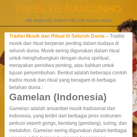
Skip
PAPEL DE RASCUNHO
to
content
até segunda ordem não me risque nada
Tradisi Musik dan Ritual di Seluruh Dunia
– Tradisi
musik dan ritual berperan penting dalam budaya di
seluruh dunia. Musik sering digunakan dalam ritual
untuk menghubungkan dengan dunia spiritual,
merayakan peristiwa penting, atau bahkan untuk
tujuan penyembuhan. Berikut adalah beberapa contoh
tradisi musik dan ritual yang beragam di berbagai
belahan dunia :
Gamelan (Indonesia)
Gamelan adalah ansambel musik tradisional dari
Indonesia, yang terdiri dari berbagai jenis instrumen
perkusi seperti gongs, kendang (gendang), suling, dan
metalofon. Gamelan sering digunakan dalam berbagai