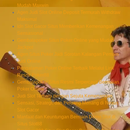
Mudah Maxwin
Agen Judi Slot Online Deposit Termurah Withdraw
Maksimal
Idn Slot Gacor Situs Memberikan Kemenangan
Sensasional
Gembalapoker Situs Poker Online yang Mudah
Jackpot
Agen Situs Poker Jadi Sorotan Kalangan Pemain
Judi Online
Pengalaman Poker Online Terbaik Melalui Link
Resmi Poker88
Gembalapoker Situs Resmi Terpercaya Bermaian
Poker Online
Judi Slot Terbaru dengan Sejuta Kemenangan
Sensasi, Strategi, dan Peluang Menang di Nexus
Slot Gacor
Manfaat dan Keuntungan Bermain Demo Slot di
Situs Slot88