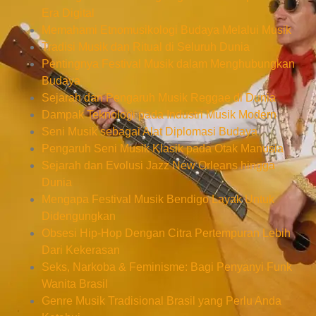
Era Digital
Memahami Etnomusikologi Budaya Melalui Musik
Tradisi Musik dan Ritual di Seluruh Dunia
Pentingnya Festival Musik dalam Menghubungkan
Budaya
Sejarah dan Pengaruh Musik Reggae di Dunia
Dampak Teknologi pada Industri Musik Modern
Seni Musik sebagai Alat Diplomasi Budaya
Pengaruh Seni Musik Klasik pada Otak Manusia
Sejarah dan Evolusi Jazz New Orleans hingga
Dunia
Mengapa Festival Musik Bendigo Layak Untuk
Didengungkan
Obsesi Hip-Hop Dengan Citra Pertempuran Lebih
Dari Kekerasan
Seks, Narkoba & Feminisme: Bagi Penyanyi Funk
Wanita Brasil
Genre Musik Tradisional Brasil yang Perlu Anda