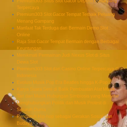
Premium303 Situs Slot Gacor Deposit Pulsa yang
Terpercaya
Premium303 Slot Gacor Tempat Terbaik Peluang
Menang Gampang
Manfaat Tak Terduga dari Bermain Demo Slot
Online
Raja Slot Gacor Tempat Bermain dengan Berbagai
Keuntungan
Menikmati Permainan Judi Nexus Slot di Situs
Dewa Slot
Premium303 Slot dan Casino Online Terpercaya di
Indonesia
Evolusi Musik Pop Era Beatles hingga K-Pop
Karya Suara Seni di Balik Pembuatan Alat Musik
Tari dan Musik Hubungan Simbiosis yang Menyihir
Menghubungkan Politik dan Musik Protest di
Seluruh Dunia
Pengaruh Hip-hop sebagai Gerakan Sosial dan
Budaya