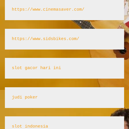
https://www.cinemasaver.com/
https://www.sidsbikes.com/
slot gacor hari ini
judi poker
slot indonesia