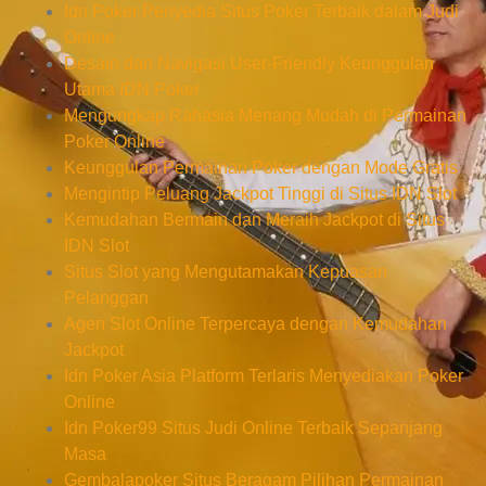
Idn Poker Penyedia Situs Poker Terbaik dalam Judi
Online
Desain dan Navigasi User-Friendly Keunggulan
Utama IDN Poker
Mengungkap Rahasia Menang Mudah di Permainan
Poker Online
Keunggulan Permainan Poker dengan Mode Gratis
Mengintip Peluang Jackpot Tinggi di Situs IDN Slot
Kemudahan Bermain dan Meraih Jackpot di Situs
IDN Slot
Situs Slot yang Mengutamakan Kepuasan
Pelanggan
Agen Slot Online Terpercaya dengan Kemudahan
Jackpot
Idn Poker Asia Platform Terlaris Menyediakan Poker
Online
Idn Poker99 Situs Judi Online Terbaik Sepanjang
Masa
Gembalapoker Situs Beragam Pilihan Permainan