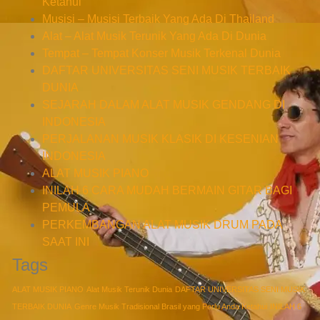
Ketahui
Musisi – Musisi Terbaik Yang Ada Di Thailand
Alat – Alat Musik Terunik Yang Ada Di Dunia
Tempat – Tempat Konser Musik Terkenal Dunia
DAFTAR UNIVERSITAS SENI MUSIK TERBAIK
DUNIA
SEJARAH DALAM ALAT MUSIK GENDANG DI
INDONESIA
PERJALANAN MUSIK KLASIK DI KESENIAN
INDONESIA
ALAT MUSIK PIANO
INILAH 6 CARA MUDAH BERMAIN GITAR BAGI
PEMULA
PERKEMBANGAN ALAT MUSIK DRUM PADA
SAAT INI
Tags
ALAT MUSIK PIANO
Alat Musik Terunik Dunia
DAFTAR UNIVERSITAS SENI MUSIK
TERBAIK DUNIA
Genre Musik Tradisional Brasil yang Perlu Anda Ketahui
INILAH 6