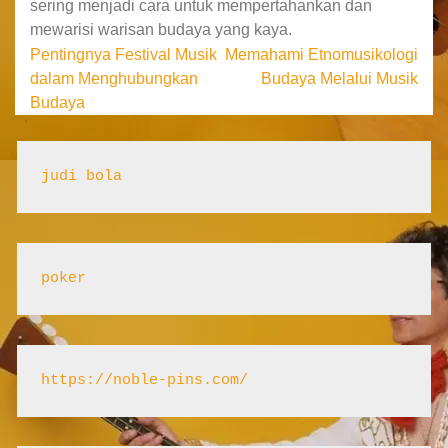
sering menjadi cara untuk mempertahankan dan
mewarisi warisan budaya yang kaya.
Post
Pentingnya Festival Musik
Memahami Etnomusikologi
dalam Menghubungkan
Budaya Melalui Musik
navigation
Budaya
judi bola
poker
https://noble-pins.com/