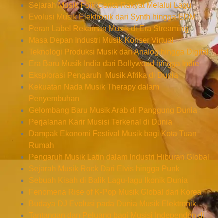
Sejarah Musik Folk Cerita Rakyat Melalui Lagu
Evolusi Musik Elektronik dari Synth hingga EDM
Peran Label Rekaman Musik di Era Streaming
Masa Depan Industri Musik Konser Virtual
Teknologi Produksi Musik dari Analog hingga Digital
Era Baru Musik India dari Bollywood hingga Indie
Eksplorasi Pengaruh Musik Afrika di Dunia
Kekuatan Nada Musik Therapy dalam
Penyembuhan
Gelombang Baru Musik Arab di Panggung Dunia
Perjalanan Karir Musisi Terkenal di Dunia
Dampak Ekonomi Festival Musik bagi Kota Tuan
Rumah
Pengaruh Musik Latin dalam Industri Hiburan Global
Sejarah Musik Rock Dari Elvis hingga Punk
Sebuah Kisah di Balik Lagu-lagu Ikonik Dunia
Fenomena Rise of K-Pop Musik Global dari Korea
Budaya DJ Evolusi pada Dunia Musik Elektronik
Tantangan dan Peluang bagi Musisi Independen di