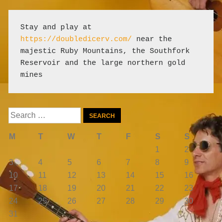
Stay and play at 
https://doubledicerv.com/
 near the 
majestic Ruby Mountains, the Southfork 
Reservoir and the large northern gold 
mines
Search
for:
M
T
W
T
F
S
S
1
2
3
4
5
6
7
8
9
10
11
12
13
14
15
16
17
18
19
20
21
22
23
24
25
26
27
28
29
30
31