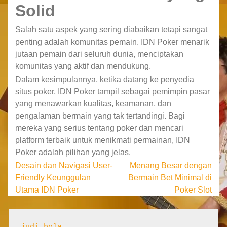
Solid
Salah satu aspek yang sering diabaikan tetapi sangat
penting adalah komunitas pemain. IDN Poker menarik
jutaan pemain dari seluruh dunia, menciptakan
komunitas yang aktif dan mendukung.
Dalam kesimpulannya, ketika datang ke penyedia
situs poker, IDN Poker tampil sebagai pemimpin pasar
yang menawarkan kualitas, keamanan, dan
pengalaman bermain yang tak tertandingi. Bagi
mereka yang serius tentang poker dan mencari
platform terbaik untuk menikmati permainan, IDN
Poker adalah pilihan yang jelas.
Post
Desain dan Navigasi User-
Menang Besar dengan
Friendly Keunggulan
Bermain Bet Minimal di
navigation
Utama IDN Poker
Poker Slot