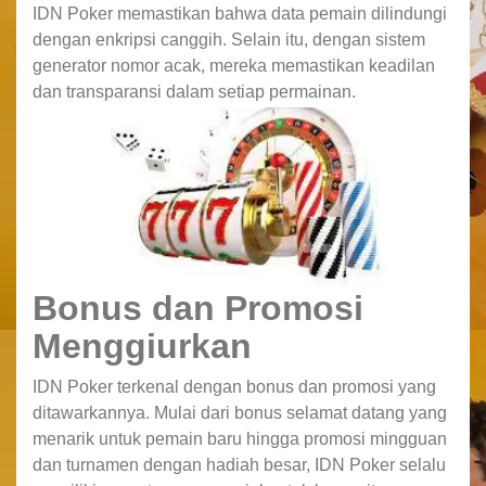
IDN Poker memastikan bahwa data pemain dilindungi
dengan enkripsi canggih. Selain itu, dengan sistem
generator nomor acak, mereka memastikan keadilan
dan transparansi dalam setiap permainan.
Bonus dan Promosi
Menggiurkan
IDN Poker terkenal dengan bonus dan promosi yang
ditawarkannya. Mulai dari bonus selamat datang yang
menarik untuk pemain baru hingga promosi mingguan
dan turnamen dengan hadiah besar, IDN Poker selalu