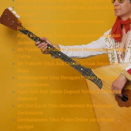
Mengintip Peluang Jackpot Tinggi di Situs IDN Slot
Kemudahan Bermain dan Meraih Jackpot di Situs
IDN Slot
Situs Slot yang Mengutamakan Kepuasan
Pelanggan
Agen Slot Online Terpercaya dengan Kemudahan
Jackpot
Idn Poker Asia Platform Terlaris Menyediakan Poker
Online
Idn Poker99 Situs Judi Online Terbaik Sepanjang
Masa
Gembalapoker Situs Beragam Pilihan Permainan
Mudah Maxwin
Agen Judi Slot Online Deposit Termurah Withdraw
Maksimal
Idn Slot Gacor Situs Memberikan Kemenangan
Sensasional
Gembalapoker Situs Poker Online yang Mudah
Jackpot