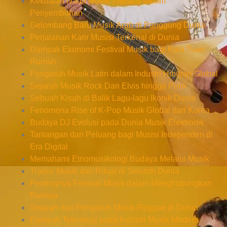
Kekuatan Nada Musik Therapy dalam
Penyembuhan
Gelombang Baru Musik Arab di Panggung Dunia
Perjalanan Karir Musisi Terkenal di Dunia
Dampak Ekonomi Festival Musik bagi Kota Tuan
Rumah
Pengaruh Musik Latin dalam Industri Hiburan Global
Sejarah Musik Rock Dari Elvis hingga Punk
Sebuah Kisah di Balik Lagu-lagu Ikonik Dunia
Fenomena Rise of K-Pop Musik Global dari Korea
Budaya DJ Evolusi pada Dunia Musik Elektronik
Tantangan dan Peluang bagi Musisi Independen di
Era Digital
Memahami Etnomusikologi Budaya Melalui Musik
Tradisi Musik dan Ritual di Seluruh Dunia
Pentingnya Festival Musik dalam Menghubungkan
Budaya
Sejarah dan Pengaruh Musik Reggae di Dunia
Dampak Teknologi pada Industri Musik Modern