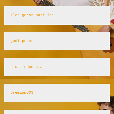
slot gacor hari ini
judi poker
slot indonesia
premium303