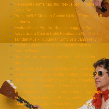
Menikmati Permainan Judi Nexus Slot di Situs
Dewa Slot
Premium303 Slot dan Casino Online Terpercaya di
Indonesia
Evolusi Musik Pop Era Beatles hingga K-Pop
Karya Suara Seni di Balik Pembuatan Alat Musik
Tari dan Musik Hubungan Simbiosis yang Menyihir
Menghubungkan Politik dan Musik Protest di
Seluruh Dunia
Pengaruh Hip-hop sebagai Gerakan Sosial dan
Budaya
Sejarah Musik Folk Cerita Rakyat Melalui Lagu
Evolusi Musik Elektronik dari Synth hingga EDM
Peran Label Rekaman Musik di Era Streaming
Masa Depan Industri Musik Konser Virtual
Teknologi Produksi Musik dari Analog hingga Digital
Era Baru Musik India dari Bollywood hingga Indie
Eksplorasi Pengaruh Musik Afrika di Dunia