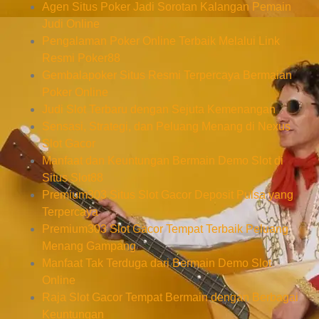
Agen Situs Poker Jadi Sorotan Kalangan Pemain
Judi Online
Pengalaman Poker Online Terbaik Melalui Link
Resmi Poker88
Gembalapoker Situs Resmi Terpercaya Bermaian
Poker Online
Judi Slot Terbaru dengan Sejuta Kemenangan
Sensasi, Strategi, dan Peluang Menang di Nexus
Slot Gacor
Manfaat dan Keuntungan Bermain Demo Slot di
Situs Slot88
Premium303 Situs Slot Gacor Deposit Pulsa yang
Terpercaya
Premium303 Slot Gacor Tempat Terbaik Peluang
Menang Gampang
Manfaat Tak Terduga dari Bermain Demo Slot
Online
Raja Slot Gacor Tempat Bermain dengan Berbagai
Keuntungan