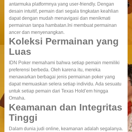
antarmuka platformnya yang user-friendly. Dengan
desain intuitif, pemain dari segala tingkatan keahlian
dapat dengan mudah menavigasi dan menikmati
permainan tanpa hambatan.Ini membuat permainan
ancer dan menyenangkan.
Koleksi Permainan yang
Luas
IDN Poker memahami bahwa setiap pemain memiliki
preferensi berbeda. Oleh karena itu, mereka
menawarkan berbagai jenis permainan poker yang
dapat memuaskan selera setiap individu. Ada sesuatu
untuk setiap pemain dari Texas Hold’em hingga
Omaha.
Keamanan dan Integritas
Tinggi
Dalam dunia judi online, keamanan adalah segalanya.