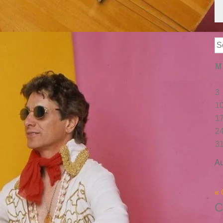
Se
for
M
3
1
1
2
3
Au
« 
C