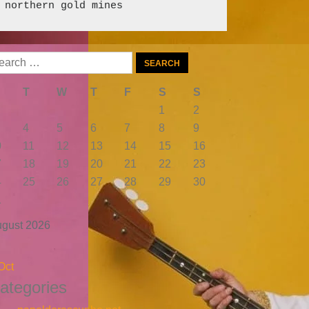
northern gold mines
arch
:
T
W
T
F
S
S
1
2
4
5
6
7
8
9
0
11
12
13
14
15
16
7
18
19
20
21
22
23
4
25
26
27
28
29
30
1
gust 2026
Oct
ategories