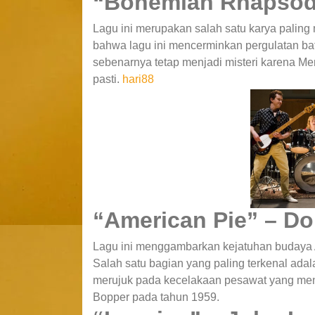
“Bohemian Rhapsod
Lagu ini merupakan salah satu karya paling
bahwa lagu ini mencerminkan pergulatan bati
sebenarnya tetap menjadi misteri karena Me
pasti.
hari88
“American Pie” – D
Lagu ini menggambarkan kejatuhan budaya
Salah satu bagian yang paling terkenal adala
merujuk pada kecelakaan pesawat yang men
Bopper pada tahun 1959.