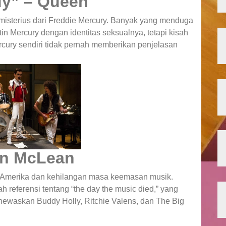
y” – Queen
 misterius dari Freddie Mercury. Banyak yang menduga
n Mercury dengan identitas seksualnya, tetapi kisah
rcury sendiri tidak pernah memberikan penjelasan
on McLean
 Amerika dan kehilangan masa keemasan musik.
h referensi tentang “the day the music died,” yang
ewaskan Buddy Holly, Ritchie Valens, dan The Big