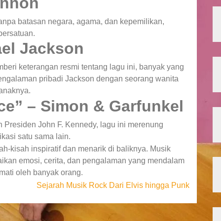
ennon
anpa batasan negara, agama, dan kepemilikan,
persatuan.
ael Jackson
eri keterangan resmi tentang lagu ini, banyak yang
pengalaman pribadi Jackson dengan seorang wanita
 anaknya.
ce” – Simon & Garfunkel
 Presiden John F. Kennedy, lagu ini merenung
kasi satu sama lain.
h-kisah inspiratif dan menarik di baliknya. Musik
ikan emosi, cerita, dan pengalaman yang mendalam
mati oleh banyak orang.
Sejarah Musik Rock Dari Elvis hingga Punk