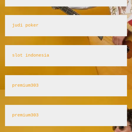
judi poker
slot indonesia
premium303
premium303