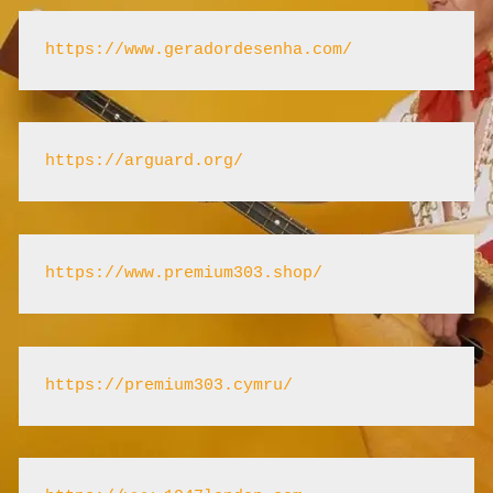
https://www.geradordesenha.com/
https://arguard.org/
https://www.premium303.shop/
https://premium303.cymru/