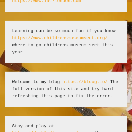
https://www.1947london.com
Learning can be so much fun if you know 
https://www.childrensmuseumsect.org/
where to go childrens museum sect this 
year
Welcome to my blog 
https://bloog.io/
 The 
full version of this site and try hard 
refreshing this page to fix the error.
Stay and play at 