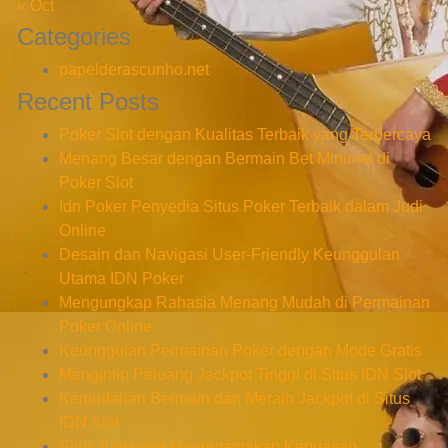
« Oct
Categories
papelderascunho.net
Recent Posts
Poker Slot dengan Kualitas Terbaik yang Terpercaya
Menang Besar dengan Bermain Bet Minimal di
Poker Slot
Idn Poker Penyedia Situs Poker Terbaik dalam Judi
Online
Desain dan Navigasi User-Friendly Keunggulan
Utama IDN Poker
Mengungkap Rahasia Menang Mudah di Permainan
Poker Online
Keunggulan Permainan Poker dengan Mode Gratis
Mengintip Peluang Jackpot Tinggi di Situs IDN Slot
Kemudahan Bermain dan Meraih Jackpot di Situs
IDN Slot
Situs Slot yang Mengutamakan Kepuasan