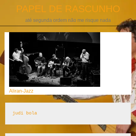
Skip
PAPEL DE RASCUNHO
to
content
até segunda ordem não me risque nada
Post
Aliran-Jazz
navigation
judi bola