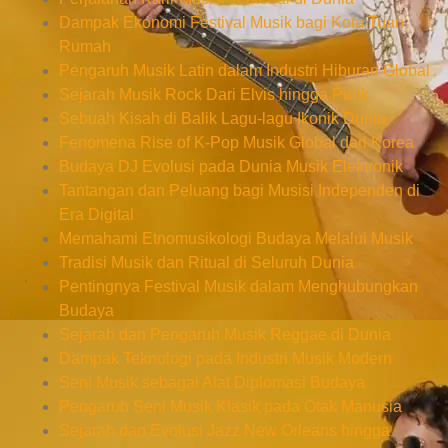
Dampak Ekonomi Festival Musik bagi Kota Tuan
Rumah
Pengaruh Musik Latin dalam Industri Hiburan Global
Sejarah Musik Rock Dari Elvis hingga Punk
Sebuah Kisah di Balik Lagu-lagu Ikonik Dunia
Fenomena Rise of K-Pop Musik Global dari Korea
Budaya DJ Evolusi pada Dunia Musik Elektronik
Tantangan dan Peluang bagi Musisi Independen di
Era Digital
Memahami Etnomusikologi Budaya Melalui Musik
Tradisi Musik dan Ritual di Seluruh Dunia
Pentingnya Festival Musik dalam Menghubungkan
Budaya
Sejarah dan Pengaruh Musik Reggae di Dunia
Dampak Teknologi pada Industri Musik Modern
Seni Musik sebagai Alat Diplomasi Budaya
Pengaruh Seni Musik Klasik pada Otak Manusia
Sejarah dan Evolusi Jazz New Orleans hingga