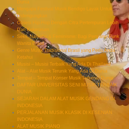
Dunia
Mengapa Festival Musik Bendigo Layak Untuk
Didengungkan
Obsesi Hip-Hop Dengan Citra Pertempuran Lebih
Dari Kekerasan
Seks, Narkoba & Feminisme: Bagi Penyanyi Funk
Wanita Brasil
Genre Musik Tradisional Brasil yang Perlu Anda
Ketahui
Musisi – Musisi Terbaik Yang Ada Di Thailand
Alat – Alat Musik Terunik Yang Ada Di Dunia
Tempat – Tempat Konser Musik Terkenal Dunia
DAFTAR UNIVERSITAS SENI MUSIK TERBAIK
DUNIA
SEJARAH DALAM ALAT MUSIK GENDANG DI
INDONESIA
PERJALANAN MUSIK KLASIK DI KESENIAN
INDONESIA
ALAT MUSIK PIANO