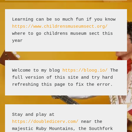
Learning can be so much fun if you know 
https://www.childrensmuseumsect.org/
where to go childrens museum sect this 
year
Welcome to my blog 
https://bloog.io/
 The 
full version of this site and try hard 
refreshing this page to fix the error.
Stay and play at 
https://doubledicerv.com/
 near the 
majestic Ruby Mountains, the Southfork 