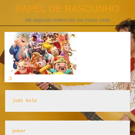
Skip
PAPEL DE RASCUNHO
to
content
até segunda ordem não me risque nada
Post
3
navigation
judi bola
poker