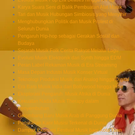
Karya Suara Seni di Balik Pembuatan Alat Musik
Tari dan Musik Hubungan Simbiosis yang Menyihir
Menghubungkan Politik dan Musik Protest di
Seluruh Dunia
Pengaruh Hip-hop sebagai Gerakan Sosial dan
Budaya
Sejarah Musik Folk Cerita Rakyat Melalui Lagu
Evolusi Musik Elektronik dari Synth hingga EDM
Peran Label Rekaman Musik di Era Streaming
Masa Depan Industri Musik Konser Virtual
Teknologi Produksi Musik dari Analog hingga Digital
Era Baru Musik India dari Bollywood hingga Indie
Eksplorasi Pengaruh Musik Afrika di Dunia
Kekuatan Nada Musik Therapy dalam
Penyembuhan
Gelombang Baru Musik Arab di Panggung Dunia
Perjalanan Karir Musisi Terkenal di Dunia
Dampak Ekonomi Festival Musik bagi Kota Tuan