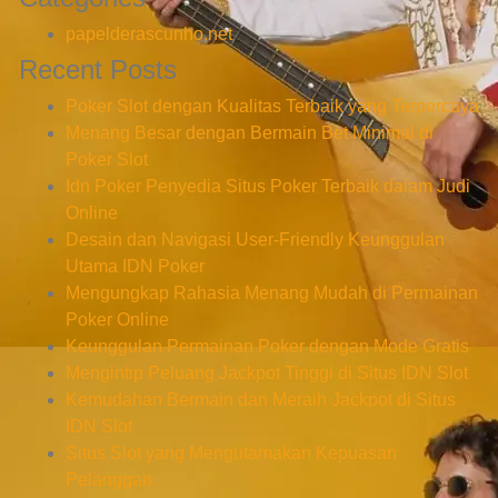
papelderascunho.net
Recent Posts
Poker Slot dengan Kualitas Terbaik yang Terpercaya
Menang Besar dengan Bermain Bet Minimal di
Poker Slot
Idn Poker Penyedia Situs Poker Terbaik dalam Judi
Online
Desain dan Navigasi User-Friendly Keunggulan
Utama IDN Poker
Mengungkap Rahasia Menang Mudah di Permainan
Poker Online
Keunggulan Permainan Poker dengan Mode Gratis
Mengintip Peluang Jackpot Tinggi di Situs IDN Slot
Kemudahan Bermain dan Meraih Jackpot di Situs
IDN Slot
Situs Slot yang Mengutamakan Kepuasan
Pelanggan