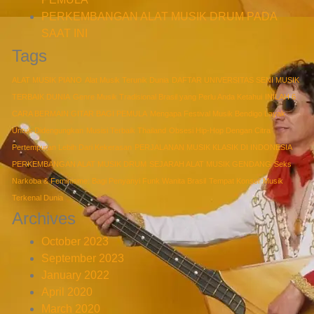
PERKEMBANGAN ALAT MUSIK DRUM PADA
SAAT INI
Tags
ALAT MUSIK PIANO
Alat Musik Terunik Dunia
DAFTAR UNIVERSITAS SENI MUSIK
TERBAIK DUNIA
Genre Musik Tradisional Brasil yang Perlu Anda Ketahui
INILAH 6
CARA BERMAIN GITAR BAGI PEMULA
Mengapa Festival Musik Bendigo Layak
Untuk Didengungkan
Musisi Terbaik Thailand
Obsesi Hip-Hop Dengan Citra
Pertempuran Lebih Dari Kekerasan
PERJALANAN MUSIK KLASIK DI INDONESIA
PERKEMBANGAN ALAT MUSIK DRUM
SEJARAH ALAT MUSIK GENDANG
Seks
Narkoba & Feminisme: Bagi Penyanyi Funk Wanita Brasil
Tempat Konser Musik
Terkenal Dunia
Archives
October 2023
September 2023
January 2022
April 2020
March 2020