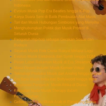
Indonesia
Evolusi Musik Pop Era Beatles hingga K-Pop
Karya Suara Seni di Balik Pembuatan Alat Musik
Tari dan Musik Hubungan Simbiosis yang Menyihir
Menghubungkan Politik dan Musik Protest di
Seluruh Dunia
Pengaruh Hip-hop sebagai Gerakan Sosial dan
Budaya
Sejarah Musik Folk Cerita Rakyat Melalui Lagu
Evolusi Musik Elektronik dari Synth hingga EDM
Peran Label Rekaman Musik di Era Streaming
Masa Depan Industri Musik Konser Virtual
Teknologi Produksi Musik dari Analog hingga Digital
Era Baru Musik India dari Bollywood hingga Indie
Eksplorasi Pengaruh Musik Afrika di Dunia
Kekuatan Nada Musik Therapy dalam
Penyembuhan
Gelombang Baru Musik Arab di Panggung Dunia