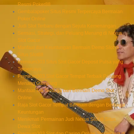
Resmi Poker88
Gembalapoker Situs Resmi Terpercaya Bermaian
Poker Online
Judi Slot Terbaru dengan Sejuta Kemenangan
Sensasi, Strategi, dan Peluang Menang di Nexus
Slot Gacor
Manfaat dan Keuntungan Bermain Demo Slot di
Situs Slot88
Premium303 Situs Slot Gacor Deposit Pulsa yang
Terpercaya
Premium303 Slot Gacor Tempat Terbaik Peluang
Menang Gampang
Manfaat Tak Terduga dari Bermain Demo Slot
Online
Raja Slot Gacor Tempat Bermain dengan Berbagai
Keuntungan
Menikmati Permainan Judi Nexus Slot di Situs
Dewa Slot
Premium303 Slot dan Casino Online Terpercaya di