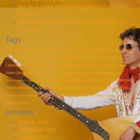
INILAH 6 CARA MUDAH BERMAIN GITAR BAGI
PEMULA
PERKEMBANGAN ALAT MUSIK DRUM PADA
SAAT INI
Tags
ALAT MUSIK PIANO
Alat Musik Terunik Dunia
DAFTAR UNIVERSITAS SENI MUSIK
TERBAIK DUNIA
Genre Musik Tradisional Brasil yang Perlu Anda Ketahui
INILAH 6
CARA BERMAIN GITAR BAGI PEMULA
Mengapa Festival Musik Bendigo Layak
Untuk Didengungkan
Musisi Terbaik Thailand
Obsesi Hip-Hop Dengan Citra
Pertempuran Lebih Dari Kekerasan
PERJALANAN MUSIK KLASIK DI INDONESIA
PERKEMBANGAN ALAT MUSIK DRUM
SEJARAH ALAT MUSIK GENDANG
Seks
Narkoba & Feminisme: Bagi Penyanyi Funk Wanita Brasil
Tempat Konser Musik
Terkenal Dunia
Archives
October 2023
September 2023
January 2022