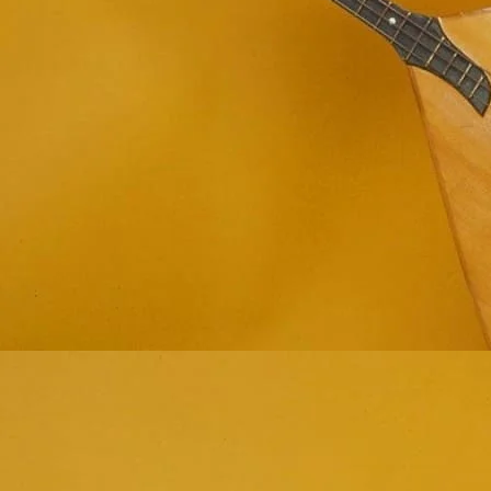
navigation