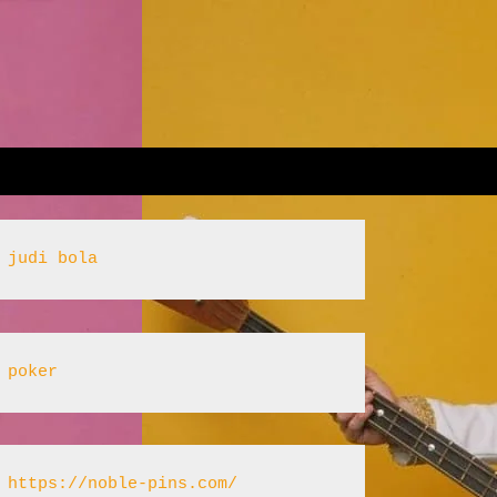
judi bola
poker
https://noble-pins.com/