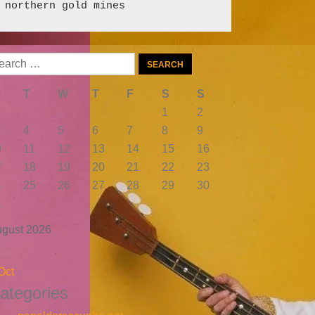
northern gold mines
arch
:
T
W
T
F
S
S
1
2
4
5
6
7
8
9
0
11
12
13
14
15
16
7
18
19
20
21
22
23
4
25
26
27
28
29
30
1
gust 2026
Oct
ategories