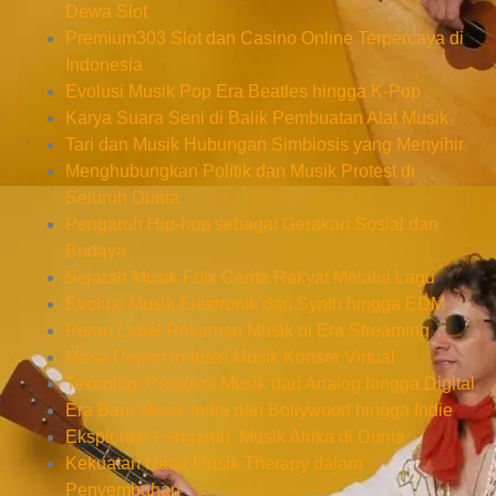
Dewa Slot
Premium303 Slot dan Casino Online Terpercaya di
Indonesia
Evolusi Musik Pop Era Beatles hingga K-Pop
Karya Suara Seni di Balik Pembuatan Alat Musik
Tari dan Musik Hubungan Simbiosis yang Menyihir
Menghubungkan Politik dan Musik Protest di
Seluruh Dunia
Pengaruh Hip-hop sebagai Gerakan Sosial dan
Budaya
Sejarah Musik Folk Cerita Rakyat Melalui Lagu
Evolusi Musik Elektronik dari Synth hingga EDM
Peran Label Rekaman Musik di Era Streaming
Masa Depan Industri Musik Konser Virtual
Teknologi Produksi Musik dari Analog hingga Digital
Era Baru Musik India dari Bollywood hingga Indie
Eksplorasi Pengaruh Musik Afrika di Dunia
Kekuatan Nada Musik Therapy dalam
Penyembuhan