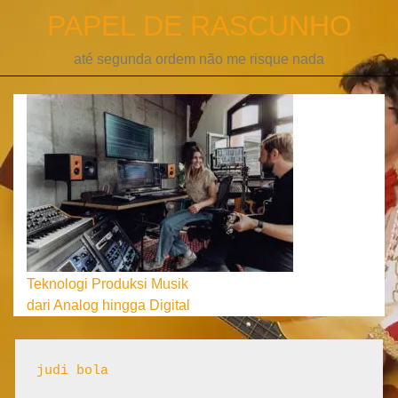
Skip
PAPEL DE RASCUNHO
to
content
até segunda ordem não me risque nada
Post
Teknologi Produksi Musik
dari Analog hingga Digital
navigation
judi bola