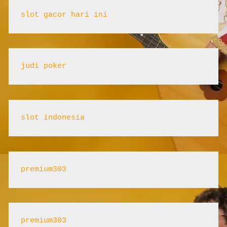
slot gacor hari ini
judi poker
slot indonesia
premium303
premium303