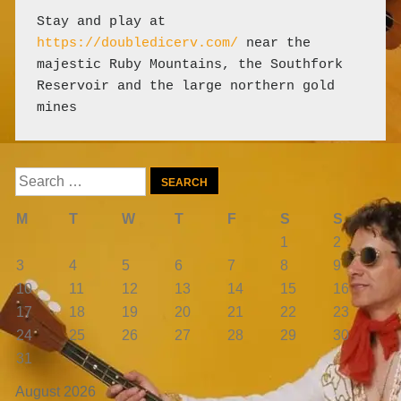
Stay and play at 
https://doubledicerv.com/
 near the 
majestic Ruby Mountains, the Southfork 
Reservoir and the large northern gold 
mines
Search
for:
M
T
W
T
F
S
S
1
2
3
4
5
6
7
8
9
10
11
12
13
14
15
16
17
18
19
20
21
22
23
24
25
26
27
28
29
30
31
August 2026