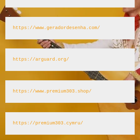
https://www.geradordesenha.com/
https://arguard.org/
https://www.premium303.shop/
https://premium303.cymru/