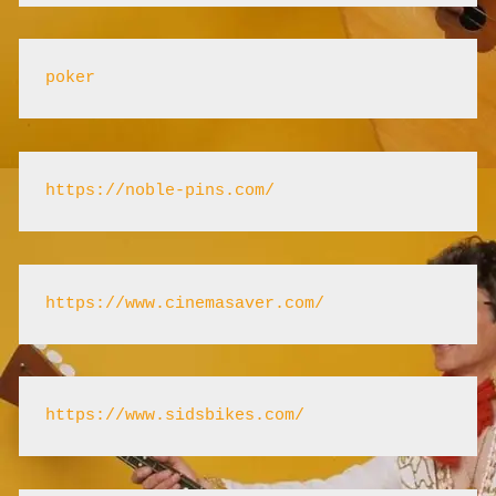
poker
https://noble-pins.com/
https://www.cinemasaver.com/
https://www.sidsbikes.com/