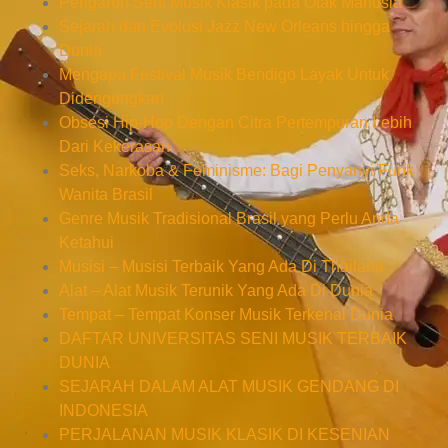
Pengaruh Seni Musik Klasik pada Otak Manusia
Sejarah dan Evolusi Jazz New Orleans hingga
Dunia
Mengapa Festival Musik Bendigo Layak Untuk
Didengungkan
Obsesi Hip-Hop Dengan Citra Pertempuran Lebih
Dari Kekerasan
Seks, Narkoba & Feminisme: Bagi Penyanyi Funk
Wanita Brasil
Genre Musik Tradisional Brasil yang Perlu Anda
Ketahui
Musisi – Musisi Terbaik Yang Ada Di Thailand
Alat – Alat Musik Terunik Yang Ada Di Dunia
Tempat – Tempat Konser Musik Terkenal Dunia
DAFTAR UNIVERSITAS SENI MUSIK TERBAIK
DUNIA
SEJARAH DALAM ALAT MUSIK GENDANG DI
INDONESIA
PERJALANAN MUSIK KLASIK DI KESENIAN