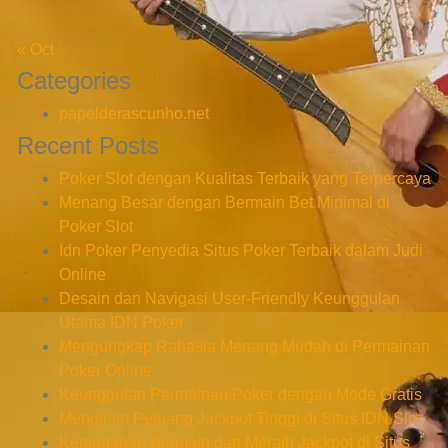
« Oct
Categories
papelderascunho.net
Recent Posts
Poker Slot dengan Kualitas Terbaik yang Terpercaya
Menang Besar dengan Bermain Bet Minimal di
Poker Slot
Idn Poker Penyedia Situs Poker Terbaik dalam Judi
Online
Desain dan Navigasi User-Friendly Keunggulan
Utama IDN Poker
Mengungkap Rahasia Menang Mudah di Permainan
Poker Online
Keunggulan Permainan Poker dengan Mode Gratis
Mengintip Peluang Jackpot Tinggi di Situs IDN Slot
Kemudahan Bermain dan Meraih Jackpot di Situs