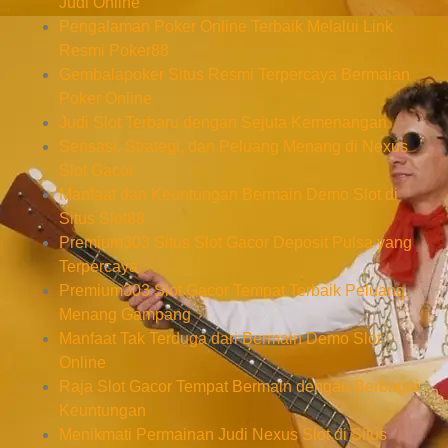
Judi Online
Pengalaman Poker Online Terbaik Melalui Link
Resmi Poker88
Gembalapoker Situs Resmi Terpercaya Bermaian
Poker Online
Judi Slot Terbaru dengan Sejuta Kemenangan
Sensasi, Strategi, dan Peluang Menang di Nexus
Slot Gacor
Manfaat dan Keuntungan Bermain Demo Slot di
Situs Slot88
Premium303 Situs Slot Gacor Deposit Pulsa yang
Terpercaya
Premium303 Slot Gacor Tempat Terbaik Peluang
Menang Gampang
Manfaat Tak Terduga dari Bermain Demo Slot
Online
Raja Slot Gacor Tempat Bermain dengan Berbagai
Keuntungan
Menikmati Permainan Judi Nexus Slot di Situs