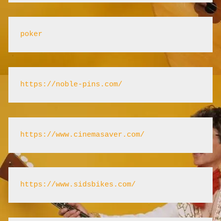
poker
https://noble-pins.com/
https://www.cinemasaver.com/
https://www.sidsbikes.com/