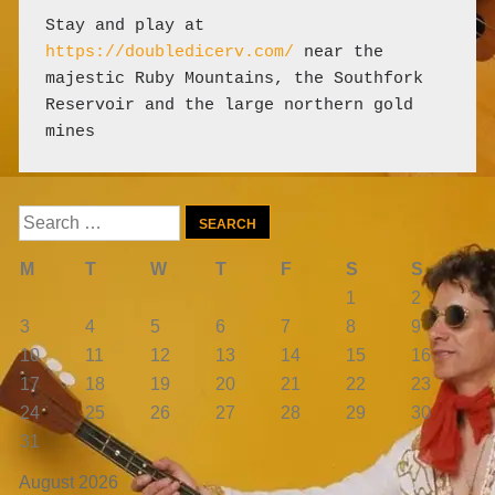
Stay and play at 
https://doubledicerv.com/
 near the 
majestic Ruby Mountains, the Southfork 
Reservoir and the large northern gold 
mines
Search
for:
M
T
W
T
F
S
S
1
2
3
4
5
6
7
8
9
10
11
12
13
14
15
16
17
18
19
20
21
22
23
24
25
26
27
28
29
30
31
August 2026