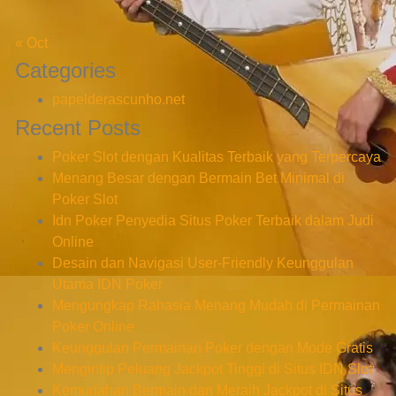
« Oct
Categories
papelderascunho.net
Recent Posts
Poker Slot dengan Kualitas Terbaik yang Terpercaya
Menang Besar dengan Bermain Bet Minimal di
Poker Slot
Idn Poker Penyedia Situs Poker Terbaik dalam Judi
Online
Desain dan Navigasi User-Friendly Keunggulan
Utama IDN Poker
Mengungkap Rahasia Menang Mudah di Permainan
Poker Online
Keunggulan Permainan Poker dengan Mode Gratis
Mengintip Peluang Jackpot Tinggi di Situs IDN Slot
Kemudahan Bermain dan Meraih Jackpot di Situs