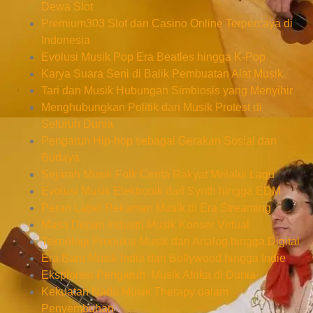
Dewa Slot
Premium303 Slot dan Casino Online Terpercaya di
Indonesia
Evolusi Musik Pop Era Beatles hingga K-Pop
Karya Suara Seni di Balik Pembuatan Alat Musik
Tari dan Musik Hubungan Simbiosis yang Menyihir
Menghubungkan Politik dan Musik Protest di
Seluruh Dunia
Pengaruh Hip-hop sebagai Gerakan Sosial dan
Budaya
Sejarah Musik Folk Cerita Rakyat Melalui Lagu
Evolusi Musik Elektronik dari Synth hingga EDM
Peran Label Rekaman Musik di Era Streaming
Masa Depan Industri Musik Konser Virtual
Teknologi Produksi Musik dari Analog hingga Digital
Era Baru Musik India dari Bollywood hingga Indie
Eksplorasi Pengaruh Musik Afrika di Dunia
Kekuatan Nada Musik Therapy dalam
Penyembuhan