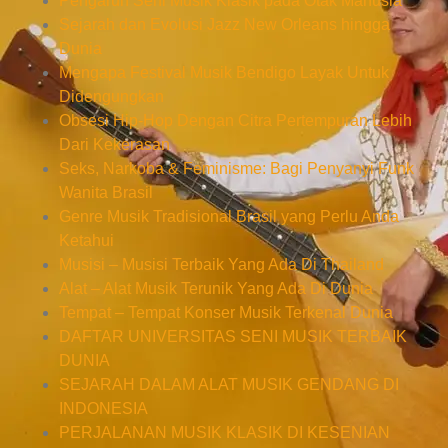
Pengaruh Seni Musik Klasik pada Otak Manusia
Sejarah dan Evolusi Jazz New Orleans hingga
Dunia
Mengapa Festival Musik Bendigo Layak Untuk
Didengungkan
Obsesi Hip-Hop Dengan Citra Pertempuran Lebih
Dari Kekerasan
Seks, Narkoba & Feminisme: Bagi Penyanyi Funk
Wanita Brasil
Genre Musik Tradisional Brasil yang Perlu Anda
Ketahui
Musisi – Musisi Terbaik Yang Ada Di Thailand
Alat – Alat Musik Terunik Yang Ada Di Dunia
Tempat – Tempat Konser Musik Terkenal Dunia
DAFTAR UNIVERSITAS SENI MUSIK TERBAIK
DUNIA
SEJARAH DALAM ALAT MUSIK GENDANG DI
INDONESIA
PERJALANAN MUSIK KLASIK DI KESENIAN