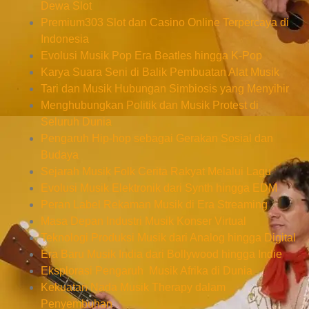
Dewa Slot
Premium303 Slot dan Casino Online Terpercaya di
Indonesia
Evolusi Musik Pop Era Beatles hingga K-Pop
Karya Suara Seni di Balik Pembuatan Alat Musik
Tari dan Musik Hubungan Simbiosis yang Menyihir
Menghubungkan Politik dan Musik Protest di
Seluruh Dunia
Pengaruh Hip-hop sebagai Gerakan Sosial dan
Budaya
Sejarah Musik Folk Cerita Rakyat Melalui Lagu
Evolusi Musik Elektronik dari Synth hingga EDM
Peran Label Rekaman Musik di Era Streaming
Masa Depan Industri Musik Konser Virtual
Teknologi Produksi Musik dari Analog hingga Digital
Era Baru Musik India dari Bollywood hingga Indie
Eksplorasi Pengaruh Musik Afrika di Dunia
Kekuatan Nada Musik Therapy dalam
Penyembuhan