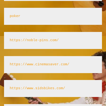
poker
https://noble-pins.com/
https://www.cinemasaver.com/
https://www.sidsbikes.com/