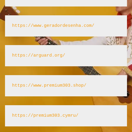
https://www.geradordesenha.com/
https://arguard.org/
https://www.premium303.shop/
https://premium303.cymru/