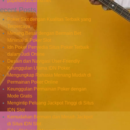
papelderascunho.net
ecent Posts
Poker Slot dengan Kualitas Terbaik yang
Terpercaya
Menang Besar dengan Bermain Bet
Minimal di Poker Slot
Idn Poker Penyedia Situs Poker Terbaik
dalam Judi Online
Desain dan Navigasi User-Friendly
Keunggulan Utama IDN Poker
Mengungkap Rahasia Menang Mudah di
Permainan Poker Online
Keunggulan Permainan Poker dengan
Mode Gratis
Mengintip Peluang Jackpot Tinggi di Situs
IDN Slot
Kemudahan Bermain dan Meraih Jackpot
di Situs IDN Slot