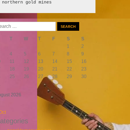
northern gold mines
arch
:
T
W
T
F
S
S
1
2
4
5
6
7
8
9
0
11
12
13
14
15
16
7
18
19
20
21
22
23
4
25
26
27
28
29
30
1
gust 2026
Oct
ategories