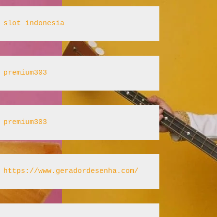
slot indonesia
premium303
premium303
https://www.geradordesenha.com/