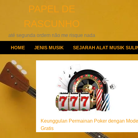
Skip
PAPEL DE
to
content
RASCUNHO
até segunda ordem não me risque nada
HOME
JENIS MUSIK
SEJARAH ALAT MUSIK SUL
Post
Keunggulan Permainan Poker dengan Mod
Gratis
navigation