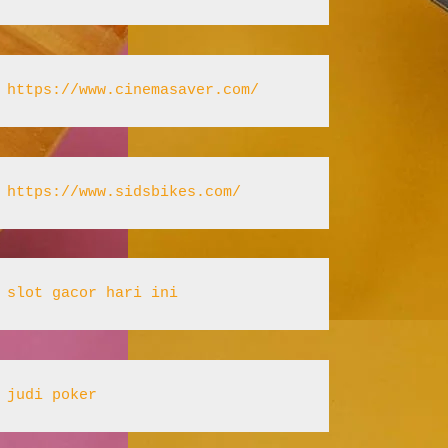
https://www.cinemasaver.com/
https://www.sidsbikes.com/
slot gacor hari ini
judi poker