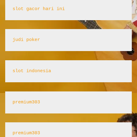
slot gacor hari ini
judi poker
slot indonesia
premium303
premium303