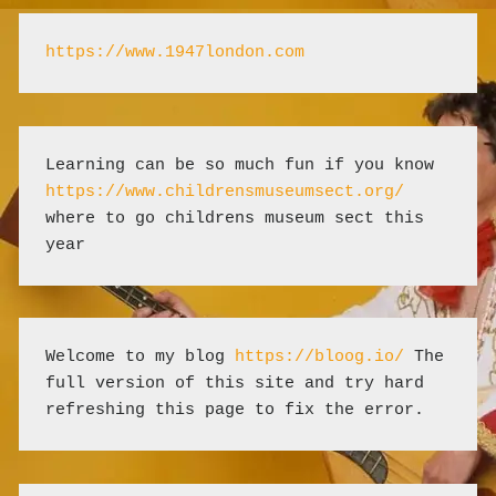
https://www.1947london.com
Learning can be so much fun if you know 
https://www.childrensmuseumsect.org/
where to go childrens museum sect this 
year
Welcome to my blog 
https://bloog.io/
 The 
full version of this site and try hard 
refreshing this page to fix the error.