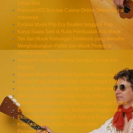
Dewa Slot
Premium303 Slot dan Casino Online Terpercaya di
Indonesia
Evolusi Musik Pop Era Beatles hingga K-Pop
Karya Suara Seni di Balik Pembuatan Alat Musik
Tari dan Musik Hubungan Simbiosis yang Menyihir
Menghubungkan Politik dan Musik Protest di
Seluruh Dunia
Pengaruh Hip-hop sebagai Gerakan Sosial dan
Budaya
Sejarah Musik Folk Cerita Rakyat Melalui Lagu
Evolusi Musik Elektronik dari Synth hingga EDM
Peran Label Rekaman Musik di Era Streaming
Masa Depan Industri Musik Konser Virtual
Teknologi Produksi Musik dari Analog hingga Digital
Era Baru Musik India dari Bollywood hingga Indie
Eksplorasi Pengaruh Musik Afrika di Dunia
Kekuatan Nada Musik Therapy dalam
Penyembuhan