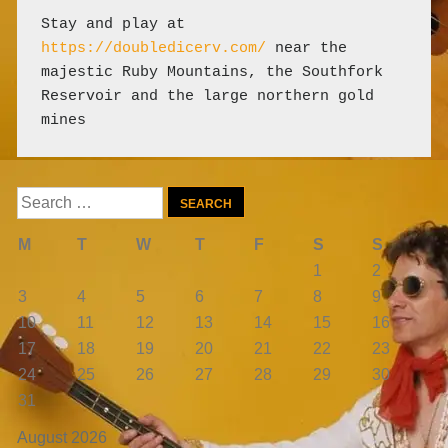
Stay and play at 
https://doubledicerv.com/
 near the 
majestic Ruby Mountains, the Southfork 
Reservoir and the large northern gold 
mines
Search
for:
M
T
W
T
F
S
S
1
2
3
4
5
6
7
8
9
10
11
12
13
14
15
16
17
18
19
20
21
22
23
24
25
26
27
28
29
30
31
August 2026