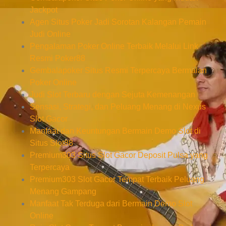
Jackpot
Agen Situs Poker Jadi Sorotan Kalangan Pemain
Judi Online
Pengalaman Poker Online Terbaik Melalui Link
Resmi Poker88
Gembalapoker Situs Resmi Terpercaya Bermaian
Poker Online
Judi Slot Terbaru dengan Sejuta Kemenangan
Sensasi, Strategi, dan Peluang Menang di Nexus
Slot Gacor
Manfaat dan Keuntungan Bermain Demo Slot di
Situs Slot88
Premium303 Situs Slot Gacor Deposit Pulsa yang
Terpercaya
Premium303 Slot Gacor Tempat Terbaik Peluang
Menang Gampang
Manfaat Tak Terduga dari Bermain Demo Slot
Online