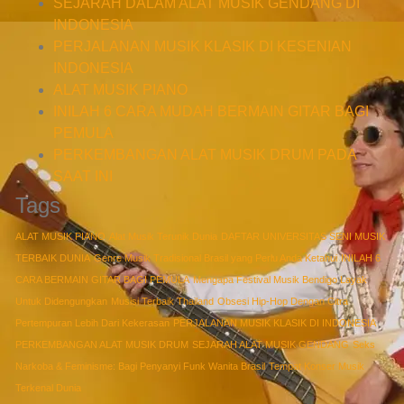
SEJARAH DALAM ALAT MUSIK GENDANG DI
INDONESIA
PERJALANAN MUSIK KLASIK DI KESENIAN
INDONESIA
ALAT MUSIK PIANO
INILAH 6 CARA MUDAH BERMAIN GITAR BAGI
PEMULA
PERKEMBANGAN ALAT MUSIK DRUM PADA
SAAT INI
Tags
ALAT MUSIK PIANO
Alat Musik Terunik Dunia
DAFTAR UNIVERSITAS SENI MUSIK
TERBAIK DUNIA
Genre Musik Tradisional Brasil yang Perlu Anda Ketahui
INILAH 6
CARA BERMAIN GITAR BAGI PEMULA
Mengapa Festival Musik Bendigo Layak
Untuk Didengungkan
Musisi Terbaik Thailand
Obsesi Hip-Hop Dengan Citra
Pertempuran Lebih Dari Kekerasan
PERJALANAN MUSIK KLASIK DI INDONESIA
PERKEMBANGAN ALAT MUSIK DRUM
SEJARAH ALAT MUSIK GENDANG
Seks
Narkoba & Feminisme: Bagi Penyanyi Funk Wanita Brasil
Tempat Konser Musik
Terkenal Dunia