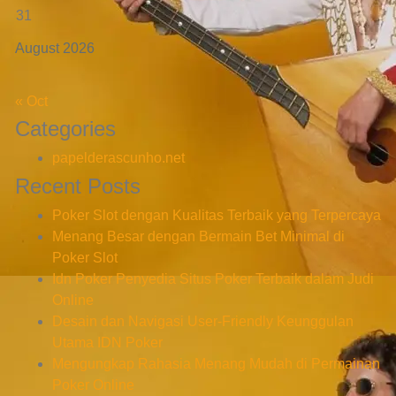
31
August 2026
« Oct
Categories
papelderascunho.net
Recent Posts
Poker Slot dengan Kualitas Terbaik yang Terpercaya
Menang Besar dengan Bermain Bet Minimal di
Poker Slot
Idn Poker Penyedia Situs Poker Terbaik dalam Judi
Online
Desain dan Navigasi User-Friendly Keunggulan
Utama IDN Poker
Mengungkap Rahasia Menang Mudah di Permainan
Poker Online