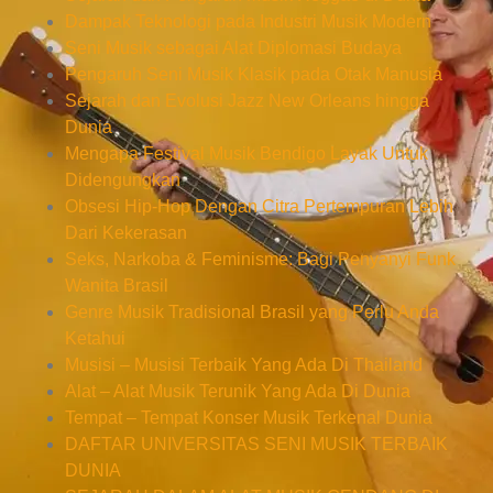
Dampak Teknologi pada Industri Musik Modern
Seni Musik sebagai Alat Diplomasi Budaya
Pengaruh Seni Musik Klasik pada Otak Manusia
Sejarah dan Evolusi Jazz New Orleans hingga
Dunia
Mengapa Festival Musik Bendigo Layak Untuk
Didengungkan
Obsesi Hip-Hop Dengan Citra Pertempuran Lebih
Dari Kekerasan
Seks, Narkoba & Feminisme: Bagi Penyanyi Funk
Wanita Brasil
Genre Musik Tradisional Brasil yang Perlu Anda
Ketahui
Musisi – Musisi Terbaik Yang Ada Di Thailand
Alat – Alat Musik Terunik Yang Ada Di Dunia
Tempat – Tempat Konser Musik Terkenal Dunia
DAFTAR UNIVERSITAS SENI MUSIK TERBAIK
DUNIA