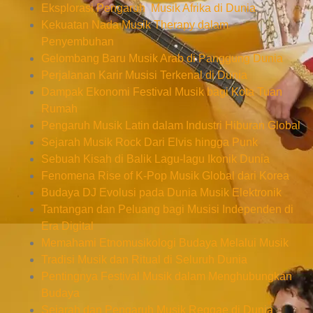
Eksplorasi Pengaruh Musik Afrika di Dunia
Kekuatan Nada Musik Therapy dalam
Penyembuhan
Gelombang Baru Musik Arab di Panggung Dunia
Perjalanan Karir Musisi Terkenal di Dunia
Dampak Ekonomi Festival Musik bagi Kota Tuan
Rumah
Pengaruh Musik Latin dalam Industri Hiburan Global
Sejarah Musik Rock Dari Elvis hingga Punk
Sebuah Kisah di Balik Lagu-lagu Ikonik Dunia
Fenomena Rise of K-Pop Musik Global dari Korea
Budaya DJ Evolusi pada Dunia Musik Elektronik
Tantangan dan Peluang bagi Musisi Independen di
Era Digital
Memahami Etnomusikologi Budaya Melalui Musik
Tradisi Musik dan Ritual di Seluruh Dunia
Pentingnya Festival Musik dalam Menghubungkan
Budaya
Sejarah dan Pengaruh Musik Reggae di Dunia