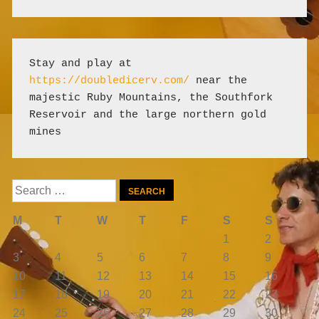
Stay and play at 
https://doubledicerv.com/
 near the 
majestic Ruby Mountains, the Southfork 
Reservoir and the large northern gold 
mines
Search
for:
M
T
W
T
F
S
S
1
2
3
4
5
6
7
8
9
10
11
12
13
14
15
16
17
18
19
20
21
22
23
24
25
26
27
28
29
30